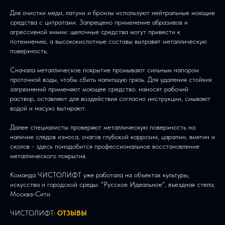
Для очистки меди, латуни и бронзы используют нейтральные моющие
средства с цитратами. Запрещено применение абразивов и
агрессивной химии: щелочные средства могут привести к
потемнению, а высококислотные составы вытравят металлическую
поверхность.
Сначала металлическое покрытие промывают сильным напором
проточной воды, чтобы сбить налипшую грязь. Для удаления стойких
загрязнений применяют моющее средство: наносят рабочий
раствор, оставляют для воздействия согласно инструкции, смывают
водой и насухо вытирают.
Далее специалисты проверяют металлическую поверхность на
наличие следов износа, очагов глубокой коррозии, царапин, вмятин и
сколов - здесь понадобится профессиональное восстановление
металлического покрытия.
Команда ЧИСТОЛИФТ уже работала на объектах культуры,
искусства и городской среды: "Русское Идеальное", въездная стела,
Москва-Сити.
ЧИСТОЛИФТ:
ОТЗЫВЫ