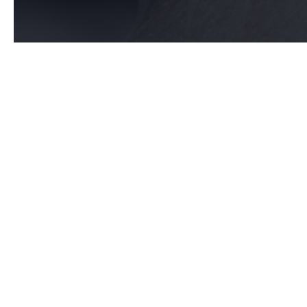
Откуда берётся ржавчина в лифте? Как убрать следы коррозии на
металлической поверхности, сохранить лифт и предотвратить
повторное появление следов окисления на металле?
Помимо следов эксплуатации, типичных бытовых и сезонных
загрязнений на панелях лифтового оборудования можно обнаружить
скопление очагов точечной коррозии или ржавые разводы на
металле. Казалось бы, очистка металлической поверхности
проводится регулярно, ничего специфического в кабине не
перевозят, а лифт изнашивается несоразмерно сроку эксплуатации
и требует дополнительных затрат на восстановление
металлического покрытия.
Чем нельзя чистить лифт из нержавеющей
стали?
Чаще всего ржавчина в лифте возникает из-за нарушения
технологии уборки металлических покрытий. Происходит
разрушение оксидной плёнки - естественной защиты металлической
поверхности, в результате которого формируются ожоги и