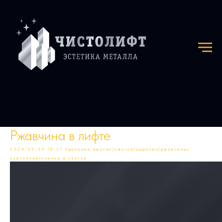
Ржавчина в лифте
2024-09-30 18:37
Удаление вмятин/ожогов/царапин/ржавчины/
окислений/пленки и скотча