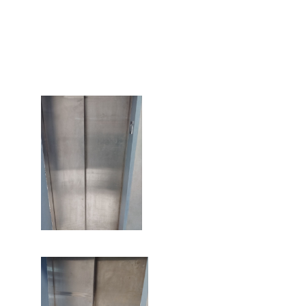
эффект чистоты и сияния металла, а также предотвращает
окисление и преждевременное истирание покрытия во время уборки
и эксплуатации.
Он соблюдает смету, сроки и чистоту.
Вопрос профессиональной
этики и уважения к заказчику - основа работы мастера.
Двери лифта до реставрации