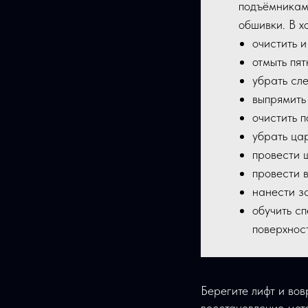
подъёмниками
обшивки. В х
очистить 
отмыть пя
убрать сл
выпрямить
очистить п
убрать ца
провести 
провести 
нанести з
обучить с
поверхнос
Берегите лифт и во
восстановление мет