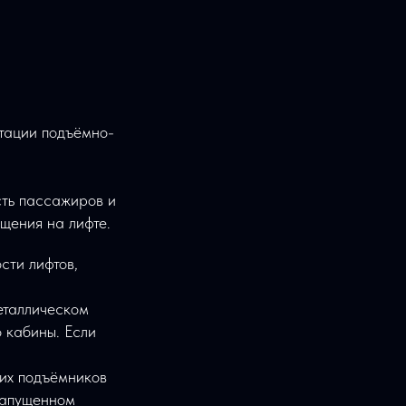
атации подъёмно-
ть пассажиров и
щения на лифте.
сти лифтов,
еталлическом
 кабины. Если
гих подъёмников
запущенном