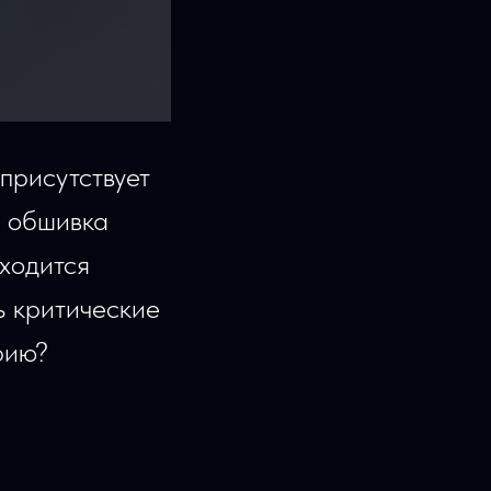
 присутствует
, обшивка
ходится
ь критические
рию?