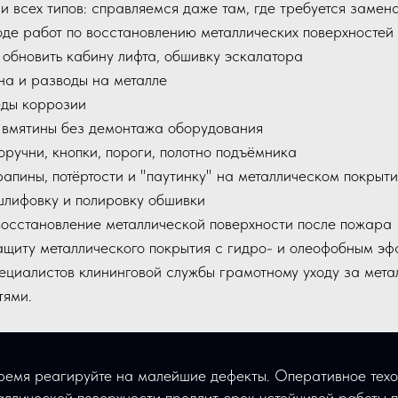
 всех типов: справляемся даже там, где требуется замен
оде работ по восстановлению металлических поверхностей
и обновить кабину лифта, обшивку эскалатора
тна и разводы на металле
еды коррозии
 вмятины без демонтажа оборудования
оручни, кнопки, пороги, полотно подъёмника
рапины, потёртости и "паутинку" на металлическом покрыт
шлифовку и полировку обшивки
восстановление металлической поверхности после пожара
ащиту металлического покрытия с гидро- и олеофобным эф
пециалистов клининговой службы грамотному уходу за мет
тями.
время реагируйте на малейшие дефекты. Оперативное тех
аллической поверхности продлит срок устойчивой работы 