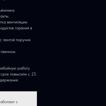
ъёмника.
ахты.
тка вентиляции
одуктов горения в
с лентой поручня
ственном
ребойную работу
 срок повысили с 25
одержания.
аботают с