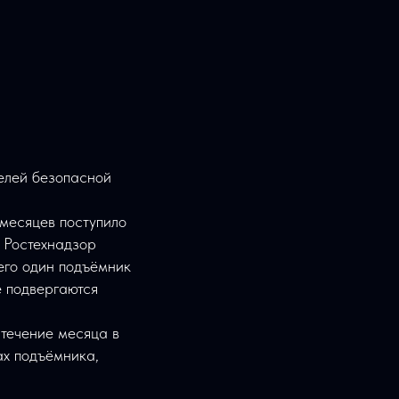
телей безопасной
 месяцев поступило
, Ростехнадзор
его один подъёмник
е подвергаются
 течение месяца в
ах подъёмника,