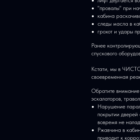
лифт дёргается в
"провалы" при на
кабина раскачив
следы масла в ка
грохот и удары п
Ранее контролирующ
спускового оборудо
Кстати, мы в ЧИСТО
своевременная реак
Обратите внимание 
эскалаторов, траво
Нарушение паралл
покрытии дверей 
вовремя не налад
Ржавчина в кабин
приводит к корро