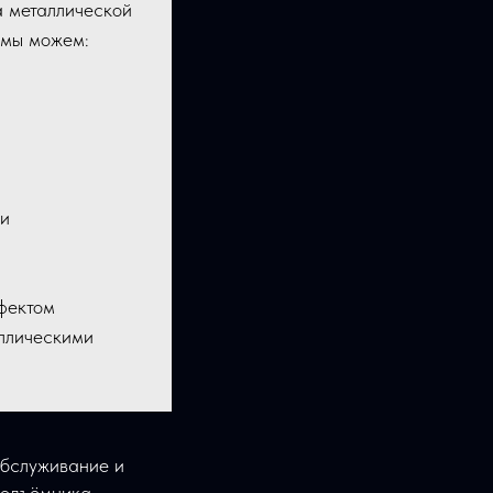
а металлической
 мы можем:
ии
фектом
аллическими
обслуживание и
подъёмника.