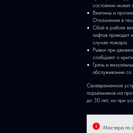
состоянии может 
Вмятины и прочие
Отклонение в гео
Сбой в работе ве
лифтов приводит 
случае пожара.
Рывки при движен
сообщают о крити
Грязь и визуальн
обслуживании со
Своевременное устр
подъёмников на прот
до 30 лет, но при у
Мастера по 