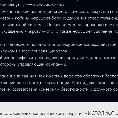
проникнуть к техническим узлам.
 механические повреждения металлического покрытия под
метрии кабины нарушает баланс движения относительно ш
нтиляционной системы. Несвоевременная проверка и очис
к ухудшению микроклимата, а также нарушает удаление пр
ии подъёмного полотна и рассинхронное взаимодействие 
ческом износе приводящих узлов.
ый износ лифтового оборудования предупреждает о некаче
 стороны управляющей компании.
анение внешних и технических дефектов обеспечит беспе
яжении всего срока эксплуатации. Кстати, для лифтов этот
словии соответствия критериям безопасности и должного с
восстановлению металлического покрытия ЧИСТОЛИФТ р