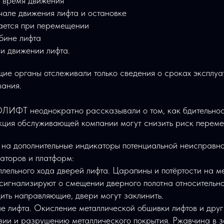
о время движения
чале движения лифта и остановке
ается при перемещении
бине лифта
ри движении лифта.
ие органы отслеживали только сведения о сроках эксплу
вания.
ЛИФТ неоднократно рассказывали о том, как бдительнос
ция обслуживающей компании могут снизить риск переме
на дополнительные индикаторы потенциальной неисправно
латоров и платформ:
ельного хода дверей лифта. Царапины и потёртости на м
сигнализируют о смещении дверного полотна относительно
ить направляющие, двери могут заклинить.
е лифта. Окисление металлической обшивки лифтов и дру
зии и разрушению металлического покрытия. Ржавчина в 