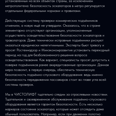
установленных на всех объектах страны, за исключением
метрополитена: безопасность эскалаторов в метро регулируется
отдельными федеральными нормами и правилами.
Действующую систему проверки коммерческих подъёмников
отменили, а новую ещё не утвердили. Оказалось, что в стране
элементарно отсутствуют организации, уполномоченные
осуществлять освидетельствование безопасности эскалаторов и
траволаторов. Даже технически исправные подъёмники рискуют
оказаться юридически нелегитимными. Эксперты бьют тревогу и
просят Ростехнадзор и Минэкономразвития установить переходный
период на год для безболезненного решения вопроса
освидетельствования. Как вариант, специалисты просят допустить к
поверке подъёмников ранее аккредитованные организации. Данная
мера позволит, в первую очередь, обеспечить техническую
безопасность подъёмно-спускового оборудования: ведь именно
безопасность передвижения пассажиров стоит во главе угла всей
системы проверок.
Мы в ЧИСТОЛИФТ тщательно следим за отраслевыми новостями.
Тщательное и своевременное обслуживание подъёмно-спускового
оборудования является гарантом безопасности. Есть несколько
маркеров состояния эскалатора, которые может отследить даже
обычный пользователь. Например, если при движении полотно