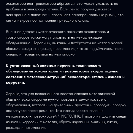
эскалатора или траволатора дёргается, это может указывать на
проблемы в электродвигателе. Если лента поручня движется
асинхронно с полотном и совершает самопроизвольные рывки, это
сигнализирует об истирании приводного блока.
Внешние дефекты металлического покрытия эскалаторов и
траволаторов также могут указывать на ненадлежащее
обслуживание. Царапины, вмятины и потёртости на металлической
обшивке создают справедливое мнение, что за подъёмником плохо
следят, и передвигаться на нём опасно.
В установленный законом перечень технического
обследования эскалаторов и траволаторов входит оценка
состояния металлоконструкций эскалатора, степень износа и
коррозии.
Хорошо, что для полноценного восстановления металлической
обшивки эскалатора не нужно проводить демонтаж всего
оборудования, вставать на длительный простой и проводить поверку
для запуска после ремонта. Технология восстановления
металлических поверхностей ЧИСТОЛИФТ позволит удалить следы
износа и коррозии с металла, убрать царапины, вмятины, пятна,
разводы и потемнения.