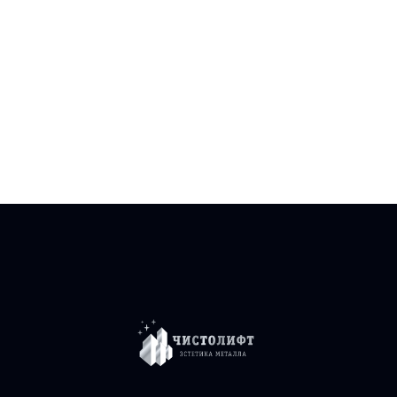
высококлассные профессионалы, которым можно доверить любое
покрытие. Поэтому мы даем письменную гарантию качества
выполнения услуг по реставрации металла: ЧИСТОЛИФТ дорожит
своей репутацией и уверенно заходит на объект. Имея такой багаж
знаний и опыта, уровень ответственности и профессионализма, мы
не можем допустить, чтобы наши заказчики перепутали
ЧИСТОЛИФТ с кем-то другим.
Для заказа услуг по восстановлению металлических покрытий
звоните по телефону +7(963)6246878 или пишите нам по доступным
каналам связи.
Специалистов много, ЧИСТОЛИФТ - один.